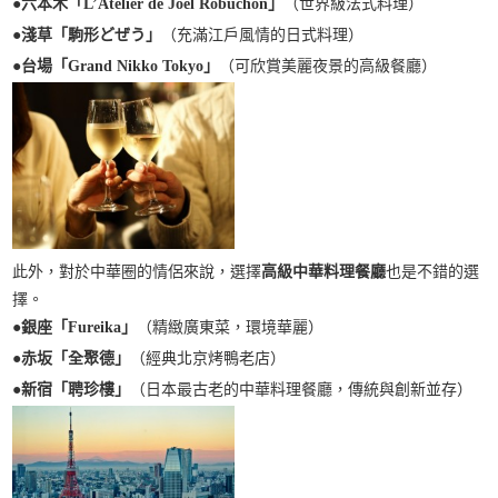
●
六本木「L’Atelier de Joël Robuchon」
（世界級法式料理）
●
淺草「駒形どぜう」
（充滿江戶風情的日式料理）
●
台場「Grand Nikko Tokyo」
（可欣賞美麗夜景的高級餐廳）
此外，對於中華圈的情侶來說，選擇
高級中華料理餐廳
也是不錯的選
擇。
●
銀座「Fureika」
（精緻廣東菜，環境華麗）
●
赤坂「全聚德」
（經典北京烤鴨老店）
●
新宿「聘珍樓」
（日本最古老的中華料理餐廳，傳統與創新並存）