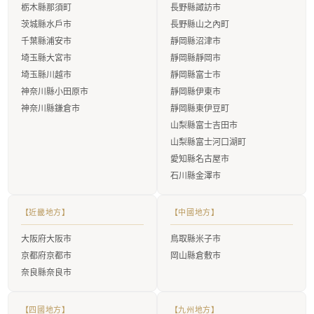
栃木縣那須町
長野縣諏訪市
茨城縣水戶市
長野縣山之內町
千葉縣浦安市
靜岡縣沼津市
埼玉縣大宮市
靜岡縣靜岡市
埼玉縣川越市
靜岡縣富士市
神奈川縣小田原市
靜岡縣伊東市
神奈川縣鎌倉市
靜岡縣東伊豆町
山梨縣富士吉田市
山梨縣富士河口湖町
愛知縣名古屋市
石川縣金澤市
【近畿地方】
【中國地方】
大阪府大阪市
鳥取縣米子市
京都府京都市
岡山縣倉敷市
奈良縣奈良市
【四國地方】
【九州地方】