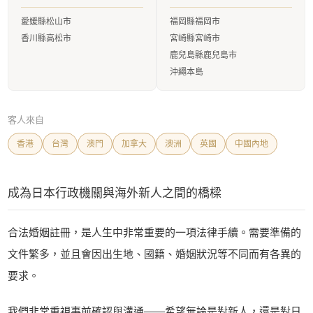
愛媛縣松山市
福岡縣福岡市
香川縣高松市
宮崎縣宮崎市
鹿兒島縣鹿兒島市
沖繩本島
客人來自
香港
台灣
澳門
加拿大
澳洲
英國
中國內地
成為日本行政機關與海外新人之間的橋樑
合法婚姻註冊，是人生中非常重要的一項法律手續。需要準備的
文件繁多，並且會因出生地、國籍、婚姻狀況等不同而有各異的
要求。
我們非常重視事前確認與溝通——希望無論是對新人，還是對日