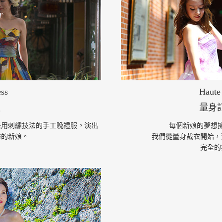
ess
Haute 
服
量身
采用刺繡技法的手工晚禮服。演出
每個新娘的夢想
溢的新娘。
我們從量身裁衣開始，
完全的