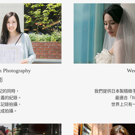
on Photography
Wed
影
記的同時，
我們提供日本製精緻
意義的紀錄。
最適合「Bi
單記錄拍攝，
世界上只有
完成拍攝。