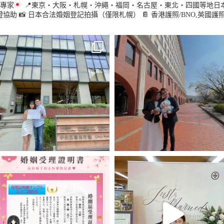
冊專家
📍東京・大阪・札幌・沖繩・福岡・名古屋・東北・四國等地日本全國/客戶
證協助
📸 日本合法婚姻登記拍攝（僅限札幌）
📔 香港護照/BNO,英國