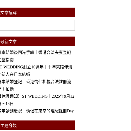
文章搜尋
最新文章
日本結婚後回港手續｜香港合法夫妻登記
完整指南
ST WEDDING創立10週年｜十年來陪伴海
外新人在日本結婚
日本結婚登記｜香港情侶札幌合法註冊流
程＋拍攝
【休假通知】ST WEDDING｜2025年9月12
日～18日
從申請到慶祝！情侶在東京的理想註冊Day
主題分類