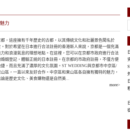
魅力
京都，這座擁有千年歷史的古都，以其傳統文化和壯麗景色聞名於
世。對於希望在日本進行合法註冊的香港新人來說，京都是一個充滿
魅力和浪漫氣息的理想地點。在這裡，您可以在京都市政府進行合法
的婚姻登記，體驗正統的日本註冊。在京都的市政府註冊，不僅方便
快捷，而且充滿了濃厚的文化氛圍。ST WEDDING與京都市中京區/
東山區，一直以來友好合作。中京區和東山區各自擁有獨特的魅力，
無論是歷史文化、美食購物還是自然美...
more
>