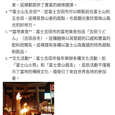
會，這裡都提供了豐富的娛樂選擇。
**富士山五合目**：從富士吉田市可以輕鬆前往富士山的
五合目，這裡是登山者的起點，也是觀光客欣賞高山風
光的好地方。
**當地美食**：富士吉田市的當地美食包括「吉田うど
ん」（吉田烏冬），這種麵條以其堅韌的口感和豐富的
配料而聞名。這裡還有各種以富士山為靈感的特色甜點
和飲品。
**文化活動**：富士吉田市每年舉辦多種文化活動，如
「富士山火祭」和「富士登山競走」，這些活動不僅展
示了當地的傳統文化，還吸引了來自世界各地的參加
者。