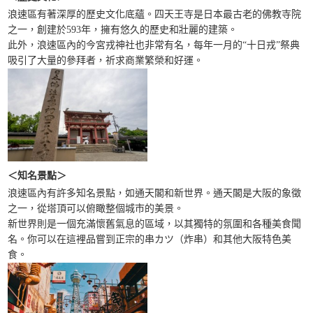
浪速區有著深厚的歷史文化底蘊。四天王寺是日本最古老的佛教寺院
之一，創建於593年，擁有悠久的歷史和壯麗的建築。
此外，浪速區內的今宮戎神社也非常有名，每年一月的“十日戎”祭典
吸引了大量的參拜者，祈求商業繁榮和好運。
＜知名景點＞
浪速區內有許多知名景點，如通天閣和新世界。通天閣是大阪的象徵
之一，從塔頂可以俯瞰整個城市的美景。
新世界則是一個充滿懷舊氣息的區域，以其獨特的氛圍和各種美食聞
名。你可以在這裡品嘗到正宗的串カツ（炸串）和其他大阪特色美
食。