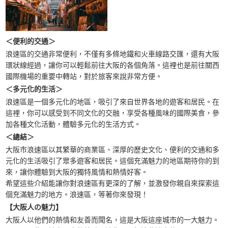
＜便利的交通＞
浪速區的交通非常便利，不僅有多條地鐵和火車線路交匯，還有大阪
環狀線經過，讓你可以輕鬆前往大阪的各個角落。這裡也是前往關西
國際機場的重要中轉站，對於旅客來說非常方便。
＜多元化的生活＞
浪速區是一個多元化的地區，吸引了來自世界各地的遊客和居民。在
這裡，你可以感受到不同文化的交融，享受各種風味的國際美食，參
加各種文化活動，體驗多元化的生活方式。
＜總結＞
大阪市浪速區以其繁華的商業區、深厚的歷史文化、便利的交通和多
元化的生活吸引了眾多遊客和居民。這個充滿魅力的地區期待你的到
來，讓你體驗到大阪的獨特風情和熱情好客。
希望這些介紹能讓你對浪速區有更深的了解，並激發你親自來探索這
個充滿魅力的地方。浪速區，等著你來發現！
【大阪人の魅力】
大阪人以他們的熱情和友善而聞名，這是大阪這座城市的一大魅力。