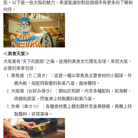
民。以下是一些大阪的魅力，希望能讓你對這個城市有更多的了解和
向往。
＜美食天堂＞
大阪素有“天下的廚房”之稱，這裡的美食文化聞名全球。來到大阪，
必嘗的美食包括：
章魚燒（たこ焼き）：這是一種以章魚為主要食材的小圓球，外
脆內軟，搭配特製醬料和美乃滋，風味獨特。
大阪燒（お好み焼き）：類似於煎餅，內含多種配料，如海鮮、
肉類和蔬菜，然後淋上特製醬料和美乃滋。
炸串（串カツ）：各種食材裹上麵包糠炸至金黃酥脆，再蘸上特
製醬料，非常美味。