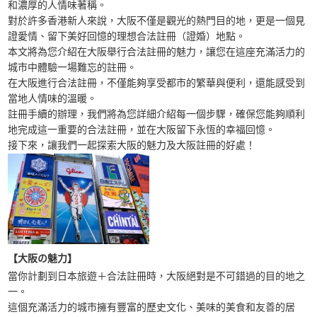
和濃厚的人情味著稱。
對於許多香港新人來說，大阪不僅是觀光的熱門目的地，更是一個見
證愛情、留下美好回憶的理想合法註冊（證婚）地點。
本文將為您介紹在大阪舉行合法註冊的魅力，讓您在這座充滿活力的
城市中體驗一場難忘的註冊。
在大阪進行合法註冊，不僅能夠享受都市的繁華與便利，還能感受到
當地人情味的溫暖。
註冊手續的辦理，我們將為您詳細介紹每一個步驟，確保您能夠順利
地完成這一重要的合法註冊，並在大阪留下永恆的幸福回憶。
接下來，讓我們一起探索大阪的魅力及大阪註冊的好處！
【大阪の魅力】
當你計劃到日本旅遊＋合法註冊時，大阪絕對是不可錯過的目的地之
一。
這個充滿活力的城市擁有豐富的歷史文化、美味的美食和友善的居