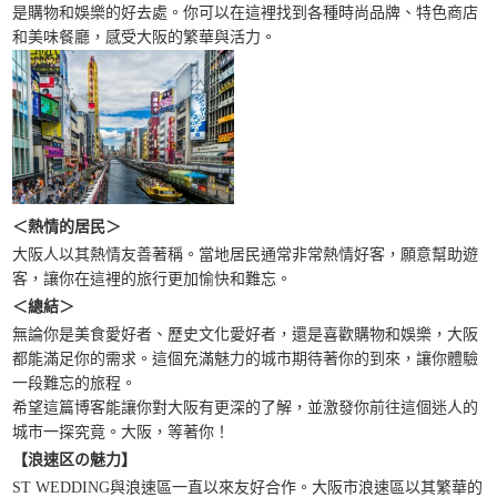
是購物和娛樂的好去處。你可以在這裡找到各種時尚品牌、特色商店
和美味餐廳，感受大阪的繁華與活力。
＜熱情的居民＞
大阪人以其熱情友善著稱。當地居民通常非常熱情好客，願意幫助遊
客，讓你在這裡的旅行更加愉快和難忘。
＜總結＞
無論你是美食愛好者、歷史文化愛好者，還是喜歡購物和娛樂，大阪
都能滿足你的需求。這個充滿魅力的城市期待著你的到來，讓你體驗
一段難忘的旅程。
希望這篇博客能讓你對大阪有更深的了解，並激發你前往這個迷人的
城市一探究竟。大阪，等著你！
【浪速区の魅力】
ST WEDDING與浪速區一直以來友好合作。大阪市浪速區以其繁華的