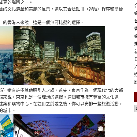
成真的場所之一。
合
信的文化遺產和美麗的風景，還以其合法註冊（證婚）程序和簡便
婚
）的香港人來說，這是一個無可比擬的選擇。
婚
媒
新
日
通
顧
婚）還有許多其他吸引人之處。首先，東京作為一個現代化的大都
婦來說，東京也是一個理想的選擇。這個城市擁有豐富的文化遺
建築和購物中心。在註冊之前或之後，你可以安排一些旅遊活動，
的城市。