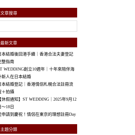
文章搜尋
最新文章
日本結婚後回港手續｜香港合法夫妻登記
完整指南
ST WEDDING創立10週年｜十年來陪伴海
外新人在日本結婚
日本結婚登記｜香港情侶札幌合法註冊流
程＋拍攝
【休假通知】ST WEDDING｜2025年9月12
日～18日
從申請到慶祝！情侶在東京的理想註冊Day
主題分類