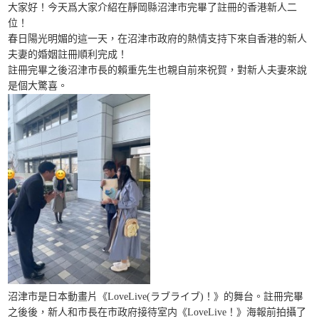
大家好！今天爲大家介紹在靜岡縣沼津市完畢了註冊的香港新人二
位！
春日陽光明媚的這一天，在沼津市政府的熱情支持下來自香港的新人
夫妻的婚姻註冊順利完成！
註冊完畢之後沼津市長的賴重先生也親自前來祝賀，對新人夫妻來說
是個大驚喜。
沼津市是日本動畫片《LoveLive(ラブライブ)！》的舞台。註冊完畢
之後後，新人和市長在市政府接待室内《LoveLive！》海報前拍攝了