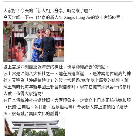
大家好！今天的「新人相片分享」時間來了喔^^
今天介紹一下來自北京的新人Yi Xing&Hong Jie的波上宮婚紗照。
波上宮是沖繩最靠近海邊的神社，也是沖繩必去的景點。
波上宮是沖繩八大神社之一，建在海邊斷崖上，是沖繩地位最高的神
社。又稱為「沖繩總鎮守」的波上宮超過700年以上廣受的信仰，琉
球王朝時代每年新年國王都會親自參拜，現在它擁有沖繩第一的參拜
人數，值得大家造訪!
在日本傳統神社拍婚紗照，大家印象中一定會穿上日本正統花嫁和服
（比如:白無垢、色打掛、或是振袖等）今次新人穿上旗袍拍了婚紗
照，很有融合異國文化的感覺!