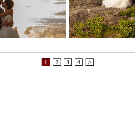
1
2
3
4
>